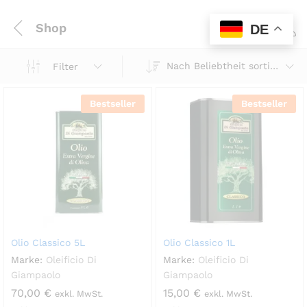
Shop
DE
0
Nach Beliebtheit sortiert
Filter
Bestseller
Bestseller
Olio Classico 5L
Olio Classico 1L
Marke:
Oleificio Di
Marke:
Oleificio Di
Giampaolo
Giampaolo
70,00
€
15,00
€
exkl. MwSt.
exkl. MwSt.