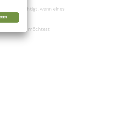
il benachrichtigt, wenn eines
t wurde
 hoch, wie Du möchtest