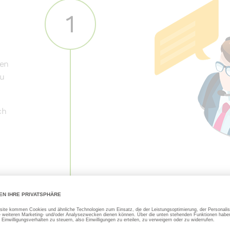
1
nen
Du
ch
Bestellungen ent
2
Produkt verkaufe