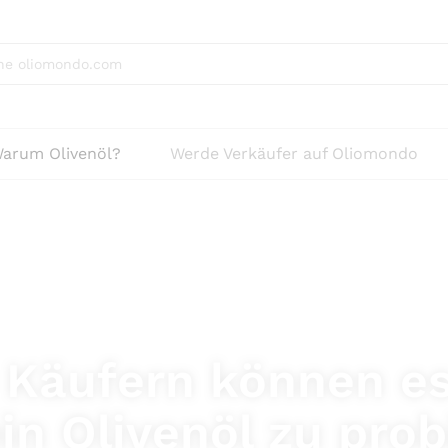
arum Olivenöl?
Werde Verkäufer auf Oliomondo
n Käufern können e
in Olivenöl zu prob