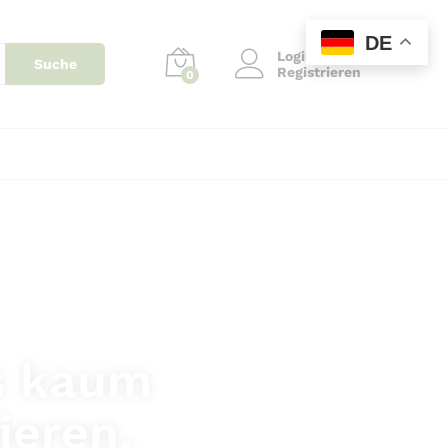
DE
Login
Suche
Registrieren
0
s kaum
ieren.