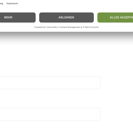
utschland, E-Mail: Aaron.Kraft@gmx.de
(*) abgeschlossenen Vertrag über den Kauf der folgenden Waren (*