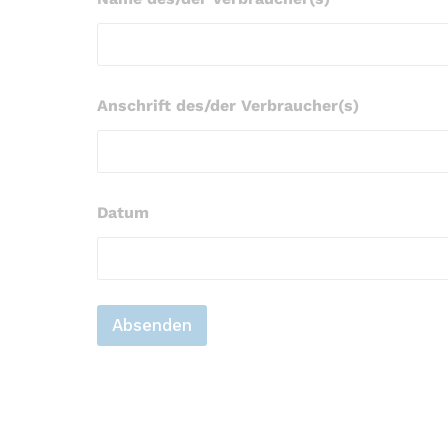
Anschrift des/der Verbraucher(s)
a
Datum
m
d
e
s
/
d
Absenden
e
r
N
a
m
e