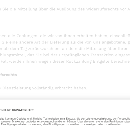
s Sie die Mitteilung über die Ausübung des Widerrufsrechts vor 
en alle Zahlungen, die wir von Ihnen erhalten haben, einschlie
s Sie eine andere Art der Lieferung als die von uns angebotene, 
n ab dem Tag zurückzuzahlen, an dem die Mitteilung über Ihren W
lungsmittel, das Sie bei der ursprünglichen Transaktion eingese
 Fall werden Ihnen wegen dieser Rückzahlung Entgelte berechne
ufsrechts
e Dienstleistung vollständig erbracht haben.
len Sie bitte dieses Formular aus und senden es zurück.