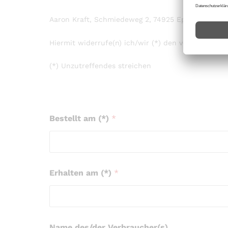
Aaron Kraft, Schmiedeweg 2, 74925 Epfenbach, De
Hiermit widerrufe(n) ich/wir (*) den von mir/uns 
(*) Unzutreffendes streichen
Bestellt am (*)
*
Erhalten am (*)
*
Name des/der Verbraucher(s)