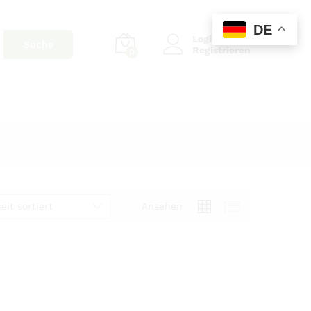
DE
Login
Suche
Registrieren
0
eit sortiert
Ansehen